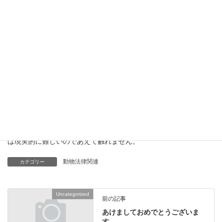
農水省からの指導も無視している企業もある始末。
正直、お勧めはできないなぁというのが個人としての正直な感想
です。
（きちんとやってらっしゃる業者の方ごめんなさい。）
獣医師に勧められた海外薬にとどめておく方がよいと思います。
健康の為に使用するもので健康を害するなんて仮に安くても本末
転倒ですし。
ちなみに、海外薬を個人輸入してお商売として国内流通させるの
は現実的に難しいのであえて触れません。
動物法律関連
カテゴリー
Uncategorized
前の記事
あけましておめでとうございま
す。