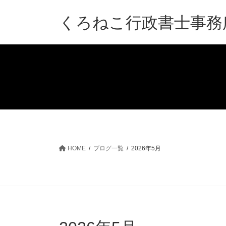
コ
ナ
ン
ビ
くろねこ行政書士事務
テ
ゲ
ン
ー
ツ
シ
へ
ョ
ス
ン
キ
に
ッ
移
プ
動
HOME
ブログ一覧
2026年5月